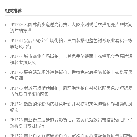
相关推荐
JP1779 公园林荫步道逆光街拍，大图案刺绣毛衣搭配亮片短裙潮
流甜酷穿搭
JP1778 会展中心外广场街拍，黑西装搭配蓝色衬衫职业套裙干练
职场风出行
JP1777 城市商业广场街拍，卡其色垂坠缎面上衣搭配金色亮片短
裤轻奢辣妹风
JP1776 展会活动场外道路街拍，香槟色露肩褶皱长袖上衣搭配黑
色裙裤
JP1775 老城石墙街巷街拍，肌理泡泡袖白衬衫搭配黑色皮短裙复
古气质日常街拍图集
JP1774 敏敏的浅粉内搭拼色针织开衫搭配灰色包臀裙轻熟通勤风
纪实
JP1773 商业街二层步道背影街拍，姜黄色短款吊带搭配做旧牛仔
短裤夏日辣妹出行
JP1772 商业街人行道通勤街拍，宽松白衬衫搭配蓝调风景印花短