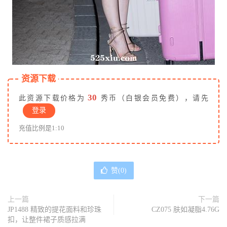
资源下载
30
此资源下载价格为
秀币（白银会员免费），请先
登录
充值比例是1:10
赞(
0
)
上一篇
下一篇
JP1488 精致的提花面料和珍珠
CZ075 肤如凝脂4.76G
扣，让整件裙子质感拉满