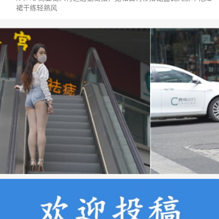
裙干练轻熟风