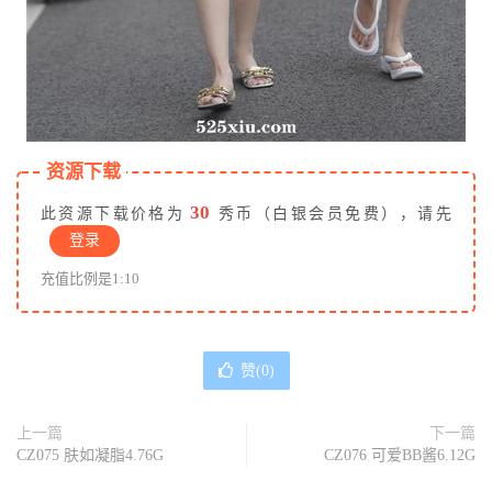
资源下载
30
此资源下载价格为
秀币（白银会员免费），请先
登录
充值比例是1:10
赞(
0
)
上一篇
下一篇
CZ075 肤如凝脂4.76G
CZ076 可爱BB酱6.12G