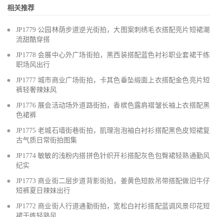
相关推荐
JP1779 公园林荫步道逆光街拍，大图案刺绣毛衣搭配亮片短裙潮
流甜酷穿搭
JP1778 会展中心外广场街拍，黑西装搭配蓝色衬衫职业套裙干练
职场风出行
JP1777 城市商业广场街拍，卡其色垂坠缎面上衣搭配金色亮片短
裤轻奢辣妹风
JP1776 展会活动场外道路街拍，香槟色露肩褶皱长袖上衣搭配黑
色裙裤
JP1775 老城石墙街巷街拍，肌理泡泡袖白衬衫搭配黑色皮短裙复
古气质日常街拍图集
JP1774 敏敏的浅粉内搭拼色针织开衫搭配灰色包臀裙轻熟通勤风
纪实
JP1773 商业街二层步道背影街拍，姜黄色短款吊带搭配做旧牛仔
短裤夏日辣妹出行
JP1772 商业街人行道通勤街拍，宽松白衬衫搭配蓝调风景印花短
裙干练轻熟风