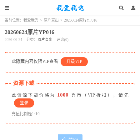
当前位置：
我爱我秀
>
原片直出
>
20260624原片YP016
20260624原片YP016
2026-06-24
分类：
原片直出
评论(0)
此隐藏内容仅限VIP查看
升级VIP
资源下载
1000
此资源下载价格为
秀币（VIP折扣），请先
登录
充值比例是1:10
赞(
0
)