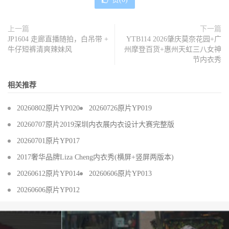
上一篇
下一篇
JP1604 走廊直播随拍，白吊带 +
YTB114 2026肇庆莫奈花园+广
牛仔短裤清爽辣妹风
州摩登百货+惠州天虹三八女神
节内衣秀
相关推荐
20260802原片YP020
20260726原片YP019
20260707原片2019深圳内衣展内衣设计大赛完整版
20260701原片YP017
2017奢华品牌Liza Cheng内衣秀(横屏+竖屏两版本)
20260612原片YP014
20260606原片YP013
20260606原片YP012