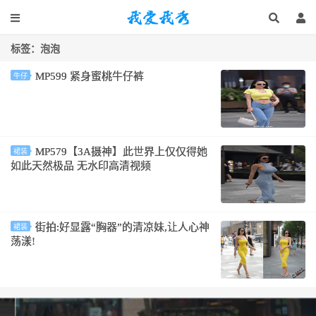
标签：泡泡
MP599 紧身蜜桃牛仔裤
牛仔
MP579【3A摄神】此世界上仅仅得她
裙装
如此天然极品 无水印高清视频
街拍:好显露“胸器”的清凉妹,让人心神
裙装
荡漾!