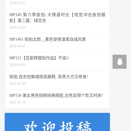
2020-12-12
MP349 第六季旅拍-大理漫时光【视觉冲击旅拍摄
影】第二篇：绿百合
2020-12-04
MP1461 街拍太郎__素色穿搭温柔自成风景
2026-06-05
MP151【范家辉模拍作品】不染3
2020-09-01
街拍:连衣包臀裙搭高跟鞋, 高贵大方又修身!
2021-01-09
MP518 美女黑色短裤经典搭配,白色显得个性又时尚!
2021-01-31