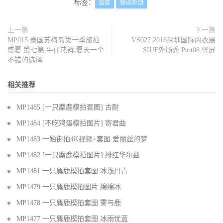
标签：
盛夏
魔镜原创
上一篇
下一篇
MP015 泰国苏梅岛第一季旅拍
VS027 2016深圳国际内衣展
盛夏 第七篇:牛仔热裤,夏天一个
SIUF外场秀 Part08 竖屏
不错的选择
相关推荐
MP1485 [一只麋鹿模拍套图] 古耐
MP1484 [不吃鸡蛋模拍图片] 寄君曲
MP1483 一始街拍4K视频+套图 爱丽丝的梦
MP1482 [一只麋鹿模拍图片] 绯红华尔兹
MP1481 一只麋鹿模拍套图 冰浅丹青
MP1479 一只麋鹿模拍图片 绵绵冰
MP1478 一只麋鹿模拍套图 雾与鹿
MP1477 一只麋鹿模拍套图 冰雨忧蓝