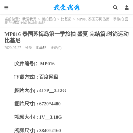
当前位置：
我爱我秀
>
街拍模拍
>
比基尼
>
MP016 泰国苏梅岛第一季旅拍 盛
夏 完结篇:时尚运动比基尼
MP016 泰国苏梅岛第一季旅拍 盛夏 完结篇:时尚运动
比基尼
2020-07-27
分类：
比基尼
评论(0)
[文件编号]：MP016
[下载方式] : 百度网盘
[图片大小] : 417P__3.12G
[图片尺寸] : 6720*4480
[视频
大小
] : 1V__3.18G
[视频
尺寸
] :
3840×2160