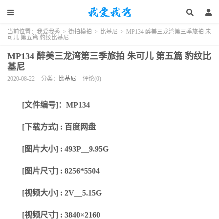
当前位置：
我爱我秀
>
街拍模拍
>
比基尼
>
MP134 醉美三龙湾第三季旅拍 朱
可儿 第五篇 豹纹比基尼
MP134 醉美三龙湾第三季旅拍 朱可儿 第五篇 豹纹比
基尼
2020-08-22
分类：
比基尼
评论(0)
[文件编号]：MP134
[下载方式] : 百度网盘
[图片大小] : 493P__9.95G
[图片尺寸] : 8256*5504
[视频
大小
] :
2V__5.15G
[视频
尺寸
] :
3840×2160