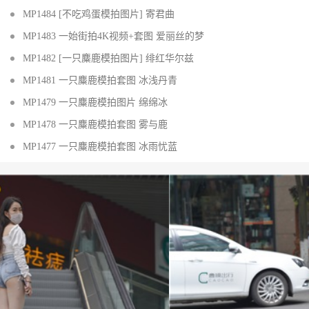
MP1484 [不吃鸡蛋模拍图片] 寄君曲
MP1483 一始街拍4K视频+套图 爱丽丝的梦
MP1482 [一只麋鹿模拍图片] 绯红华尔兹
MP1481 一只麋鹿模拍套图 冰浅丹青
MP1479 一只麋鹿模拍图片 绵绵冰
MP1478 一只麋鹿模拍套图 雾与鹿
MP1477 一只麋鹿模拍套图 冰雨忧蓝