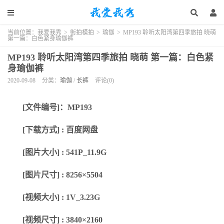
当前位置：
我爱我秀
>
街拍模拍
>
瑜伽
>
MP193 聆听太阳湾第四季旅拍 晓萌
第一篇：白色紧身瑜伽裤
MP193 聆听太阳湾第四季旅拍 晓萌 第一篇：白色紧
身瑜伽裤
2020-09-08
分类：
瑜伽
/
长裤
评论(0)
[文件编号]：MP193
[下载方式] : 百度网盘
[图片大小] : 541P_11.9G
[图片尺寸] : 8256×5504
[视频
大小
] :
1V_3.23G
[视频
尺寸
] :
3840×2160