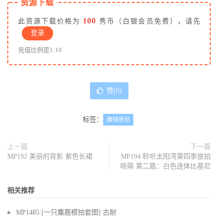
资源下载
100
此资源下载价格为
秀币（白银会员免费），请先
登录
充值比例是1:10
赞(
0
)
标签：
魔镜原创
上一篇
下一篇
MP192 美丽的背影 紫色长裙
MP194 聆听太阳湾第四季旅拍
晓萌 第二篇：白色连体比基尼
相关推荐
MP1485 [一只麋鹿模拍套图] 古耐