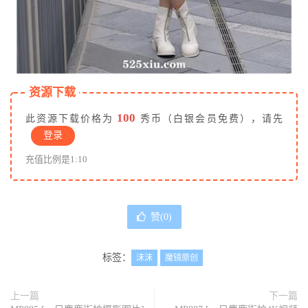
资源下载
100
此资源下载价格为
秀币（白银会员免费），请先
登录
充值比例是1:10
赞(
0
)
标签：
沫沫
魔镜原创
上一篇
下一篇