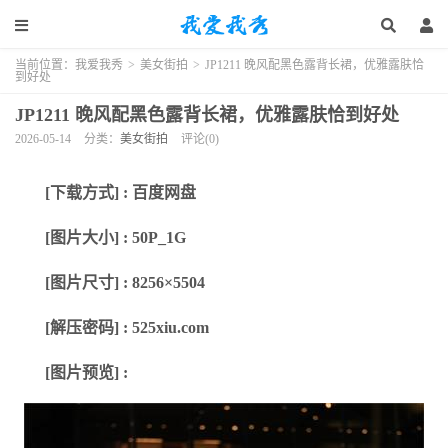
当前位置：
我爱我秀
>
美女街拍
>
JP1211 晚风配黑色露背长裙，优雅露肤恰
到好处
JP1211 晚风配黑色露背长裙，优雅露肤恰到好处
2026-05-14
分类：
美女街拍
评论(0)
[下载方式] : 百度网盘
[图片大小] : 50P_1G
[图片尺寸] : 8256×5504
[解压密码] : 525xiu.com
[图片预览] :