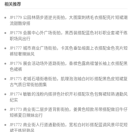
相关推荐
JP1779 公园林荫步道逆光街拍，大图案刺绣毛衣搭配亮片短裙潮
流甜酷穿搭
JP1778 会展中心外广场街拍，黑西装搭配蓝色衬衫职业套裙干练
职场风出行
JP1777 城市商业广场街拍，卡其色垂坠缎面上衣搭配金色亮片短
裤轻奢辣妹风
JP1776 展会活动场外道路街拍，香槟色露肩褶皱长袖上衣搭配黑
色裙裤
JP1775 老城石墙街巷街拍，肌理泡泡袖白衬衫搭配黑色皮短裙复
古气质日常街拍图集
JP1774 敏敏的浅粉内搭拼色针织开衫搭配灰色包臀裙轻熟通勤风
纪实
JP1773 商业街二层步道背影街拍，姜黄色短款吊带搭配做旧牛仔
短裤夏日辣妹出行
JP1772 商业街人行道通勤街拍，宽松白衬衫搭配蓝调风景印花短
裙干练轻熟风