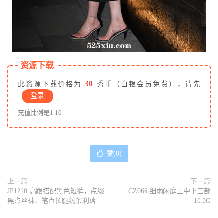
资源下载
30
此资源下载价格为
秀币（白银会员免费），请先
登录
充值比例是1:10
赞(
0
)
上一篇
下一篇
JP1210 高跟搭配黑色短裤，点缀
CZ066 细雨闲庭上中下三部
黑点丝袜，笔直长腿线条利落
16.3G