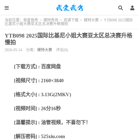
当前位置：
我爱我秀
>
模特秀场
>
资源下载
>
模特大赛
>
YTB098 2025国际
比基尼小姐大赛亚太区总决赛升格慢拍
YTB098 2025国际比基尼小姐大赛亚太区总决赛升格
慢拍
2026-05-14
分类：
模特大赛
评论(0)
[下载方式] : 百度网盘
[视频尺寸] :
2160
×
3840
[格式大小] : 3.13G(2MKV)
[视频时间] : 26分16秒
[温馨提示] : 油管视频，不喜勿下！
[解压密码] : 525xiu.com