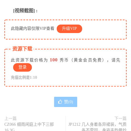
[视频截图] :
此隐藏内容仅限VIP查看
升级VIP
资源下载
100
此资源下载价格为
秀币（黄金会员免费），请先
登录
充值比例是1:10
赞(
0
)
上一篇
下一篇
CZ066 细雨闲庭上中下三部
JP1212 几人身着各异裙装，气质
16.3G
各不雷同，身姿丰韵曼妙