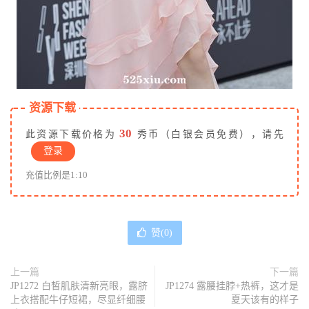
资源下载
30
此资源下载价格为
秀币（白银会员免费），请先
登录
充值比例是1:10
赞(
0
)
上一篇
下一篇
JP1272 白皙肌肤清新亮眼，露脐
JP1274 露腰挂脖+热裤，这才是
上衣搭配牛仔短裙，尽显纤细腰
夏天该有的样子