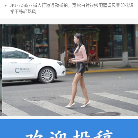
JP1772 商业街人行道通勤街拍，宽松白衬衫搭配蓝调风景印花短
裙干练轻熟风