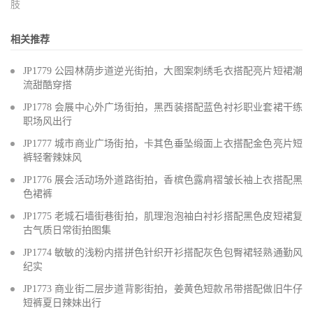
肢
相关推荐
JP1779 公园林荫步道逆光街拍，大图案刺绣毛衣搭配亮片短裙潮
流甜酷穿搭
JP1778 会展中心外广场街拍，黑西装搭配蓝色衬衫职业套裙干练
职场风出行
JP1777 城市商业广场街拍，卡其色垂坠缎面上衣搭配金色亮片短
裤轻奢辣妹风
JP1776 展会活动场外道路街拍，香槟色露肩褶皱长袖上衣搭配黑
色裙裤
JP1775 老城石墙街巷街拍，肌理泡泡袖白衬衫搭配黑色皮短裙复
古气质日常街拍图集
JP1774 敏敏的浅粉内搭拼色针织开衫搭配灰色包臀裙轻熟通勤风
纪实
JP1773 商业街二层步道背影街拍，姜黄色短款吊带搭配做旧牛仔
短裤夏日辣妹出行