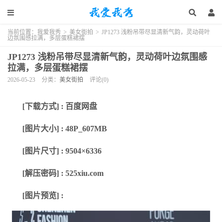
当前位置：
我爱我秀
>
美女街拍
>
JP1273 浅粉吊带尽显清新气韵，灵动荷叶
边氛围感拉满，多层蛋糕裙摆
JP1273 浅粉吊带尽显清新气韵，灵动荷叶边氛围感
拉满，多层蛋糕裙摆
2026-05-23
分类：
美女街拍
评论(0)
[下载方式] : 百度网盘
[图片大小] : 48P_607MB
[图片尺寸] : 9504×6336
[解压密码] : 525xiu.com
[图片预览] :