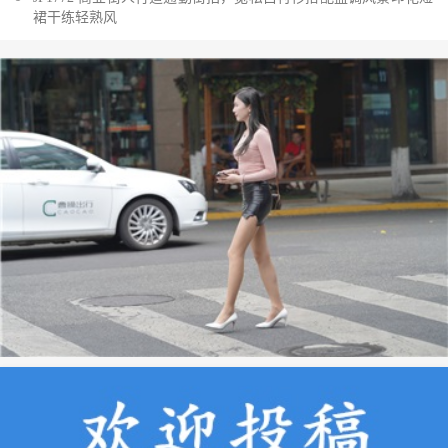
裙干练轻熟风