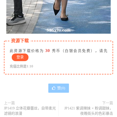
资源下载
30
此资源下载价格为
秀币（白银会员免费），请先
登录
充值比例是1:10
赞(
0
)
上一篇
下一篇
JP1419 立体花瓣蕾丝，自带柔光
JP1421 紫调辣妹 × 粉调甜妹，
滤镜的浪漫
夜晚街头的色彩暴击