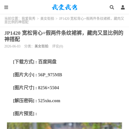
当前位置：
我爱我秀
>
美女街拍
>
JP1420 宽松背心+假两件条纹裙裤，藏肉又
显比例的神搭配
JP1420 宽松背心+假两件条纹裙裤，藏肉又显比例的
神搭配
2026-06-03
分类：
美女街拍
评论(0)
[下载方式] : 百度网盘
[图片大小] : 56P_975MB
[图片尺寸] : 8256×5504
[解压密码] : 525xiu.com
[图片预览] :