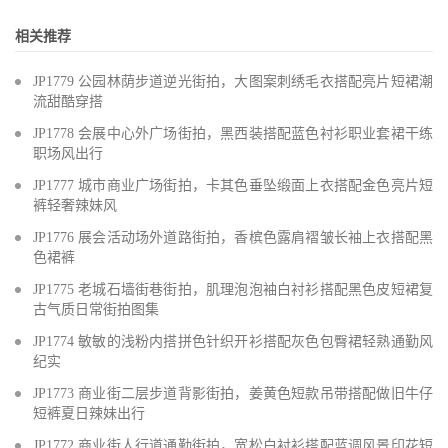
相关推荐
JP1779 公园林荫步道逆光街拍，大图案刺绣毛衣搭配亮片短裙潮
流甜酷穿搭
JP1778 会展中心外广场街拍，黑西装搭配蓝色衬衫职业套裙干练
职场风出行
JP1777 城市商业广场街拍，卡其色垂坠缎面上衣搭配金色亮片短
裤轻奢辣妹风
JP1776 展会活动场外道路街拍，香槟色露肩褶皱长袖上衣搭配黑
色裙裤
JP1775 老城石墙街巷街拍，肌理泡泡袖白衬衫搭配黑色皮短裙复
古气质日常街拍图集
JP1774 敏敏的浅粉内搭拼色针织开衫搭配灰色包臀裙轻熟通勤风
纪实
JP1773 商业街二层步道背影街拍，姜黄色短款吊带搭配做旧牛仔
短裤夏日辣妹出行
JP1772 商业街人行道通勤街拍，宽松白衬衫搭配蓝调风景印花短