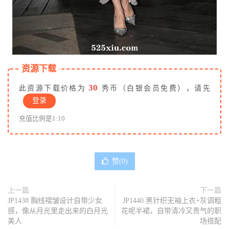
资源下载
30
此资源下载价格为
秀币（白银会员免费），请先
登录
充值比例是1:10
赞(
0
)
上一篇
下一篇
JP1438 胸线褶皱设计自带少女
JP1440 黑针织无袖上衣+灰调粗
感，像从月光里走出来的白月光
花呢半裙，自带清冷又贵气的职
美人
场搭配