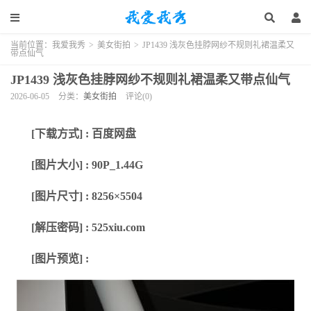
当前位置：
我爱我秀
>
美女街拍
>
JP1439 浅灰色挂脖网纱不规则礼裙温柔又
带点仙气
JP1439 浅灰色挂脖网纱不规则礼裙温柔又带点仙气
2026-06-05
分类：
美女街拍
评论(0)
[下载方式] : 百度网盘
[图片大小] : 90P_1.44G
[图片尺寸] : 8256×5504
[解压密码] : 525xiu.com
[图片预览] :