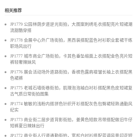
相关推荐
JP1779 公园林荫步道逆光街拍，大图案刺绣毛衣搭配亮片短裙潮
流甜酷穿搭
JP1778 会展中心外广场街拍，黑西装搭配蓝色衬衫职业套裙干练
职场风出行
JP1777 城市商业广场街拍，卡其色垂坠缎面上衣搭配金色亮片短
裤轻奢辣妹风
JP1776 展会活动场外道路街拍，香槟色露肩褶皱长袖上衣搭配黑
色裙裤
JP1775 老城石墙街巷街拍，肌理泡泡袖白衬衫搭配黑色皮短裙复
古气质日常街拍图集
JP1774 敏敏的浅粉内搭拼色针织开衫搭配灰色包臀裙轻熟通勤风
纪实
JP1773 商业街二层步道背影街拍，姜黄色短款吊带搭配做旧牛仔
短裤夏日辣妹出行
JP1772 商业街人行道通勤街拍，宽松白衬衫搭配蓝调风景印花短