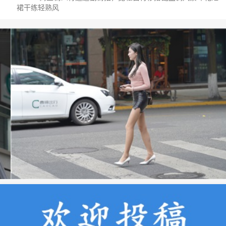
裙干练轻熟风