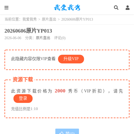
当前位置：
我爱我秀
>
原片直出
>
20260606原片YP013
20260606原片YP013
2026-06-06
分类：
原片直出
评论(0)
此隐藏内容仅限VIP查看
升级VIP
资源下载
2000
此资源下载价格为
秀币（VIP折扣），请先
登录
充值比例是1:10
赞(
0
)