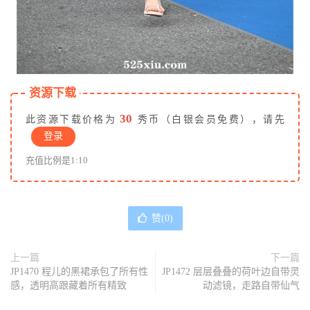
资源下载
30
此资源下载价格为
秀币（白银会员免费），请先
登录
充值比例是1:10
赞(
0
)
上一篇
下一篇
JP1470 程儿的黑裙承包了所有性
JP1472 层层叠叠的荷叶边自带灵
感，透明高跟藏着所有精致
动滤镜，走路自带仙气