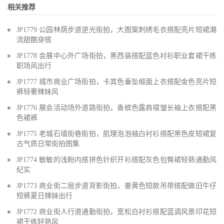
相关推荐
JP1779 公园林荫步道逆光街拍，大图案刺绣毛衣搭配亮片短裙潮
流甜酷穿搭
JP1778 会展中心外广场街拍，黑西装搭配蓝色衬衫职业套裙干练
职场风出行
JP1777 城市商业广场街拍，卡其色垂坠缎面上衣搭配金色亮片短
裤轻奢辣妹风
JP1776 展会活动场外道路街拍，香槟色露肩褶皱长袖上衣搭配黑
色裙裤
JP1775 老城石墙街巷街拍，肌理泡泡袖白衬衫搭配黑色皮短裙复
古气质日常街拍图集
JP1774 敏敏的浅粉内搭拼色针织开衫搭配灰色包臀裙轻熟通勤风
纪实
JP1773 商业街二层步道背影街拍，姜黄色短款吊带搭配做旧牛仔
短裤夏日辣妹出行
JP1772 商业街人行道通勤街拍，宽松白衬衫搭配蓝调风景印花短
裙干练轻熟风