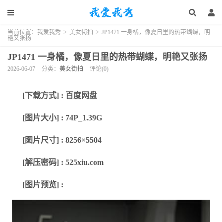
当前位置：
我爱我秀
>
美女街拍
>
JP1471 一身橘，像夏日里的热带蝴蝶，明
艳又张扬
JP1471 一身橘，像夏日里的热带蝴蝶，明艳又张扬
2026-06-07
分类：
美女街拍
评论(0)
[下载方式] : 百度网盘
[图片大小] : 74P_1.39G
[图片尺寸] : 8256×5504
[解压密码] : 525xiu.com
[图片预览] :