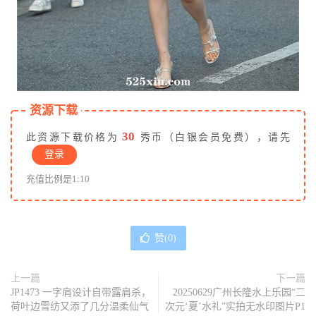
资源下载
30
此资源下载价格为
秀币（白银会员免费），请先
登录
充值比例是1:10
赞(
0
)
上一篇
下一篇
JP1473 一字肩设计自带露肩杀，
20250629广州长隆水上乐园“二
荷叶边雪纺又添了几分温柔仙气
次元‘夏’水礼”实拍无水印图片P1