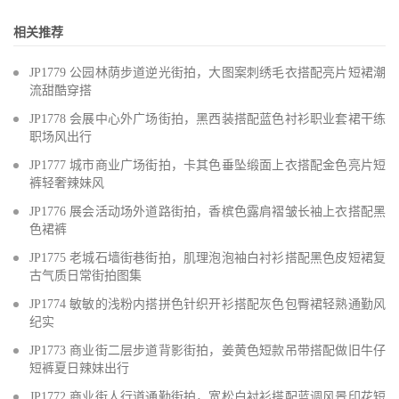
相关推荐
JP1779 公园林荫步道逆光街拍，大图案刺绣毛衣搭配亮片短裙潮
流甜酷穿搭
JP1778 会展中心外广场街拍，黑西装搭配蓝色衬衫职业套裙干练
职场风出行
JP1777 城市商业广场街拍，卡其色垂坠缎面上衣搭配金色亮片短
裤轻奢辣妹风
JP1776 展会活动场外道路街拍，香槟色露肩褶皱长袖上衣搭配黑
色裙裤
JP1775 老城石墙街巷街拍，肌理泡泡袖白衬衫搭配黑色皮短裙复
古气质日常街拍图集
JP1774 敏敏的浅粉内搭拼色针织开衫搭配灰色包臀裙轻熟通勤风
纪实
JP1773 商业街二层步道背影街拍，姜黄色短款吊带搭配做旧牛仔
短裤夏日辣妹出行
JP1772 商业街人行道通勤街拍，宽松白衬衫搭配蓝调风景印花短