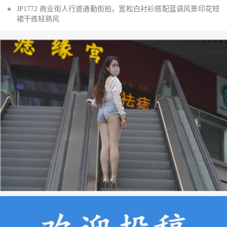
JP1772 商业街人行道通勤街拍，宽松白衬衫搭配蓝调风景印花短
裙干练轻熟风