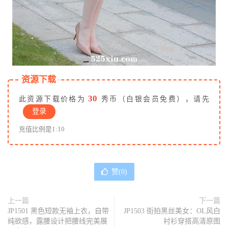
资源下载
30
此资源下载价格为
秀币（白银会员免费），请先
登录
充值比例是1:10
赞(
0
)
上一篇
下一篇
JP1501 黑色短款无袖上衣，自带
JP1503 街拍黑丝美女：OL风白
纯欲感，露腰设计把腰线完美展
衬衫穿搭高清原图