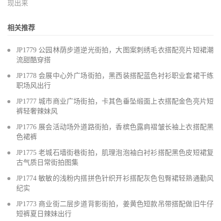
现出来
相关推荐
JP1779 公园林荫步道逆光街拍，大图案刺绣毛衣搭配亮片短裙潮
流甜酷穿搭
JP1778 会展中心外广场街拍，黑西装搭配蓝色衬衫职业套裙干练
职场风出行
JP1777 城市商业广场街拍，卡其色垂坠缎面上衣搭配金色亮片短
裤轻奢辣妹风
JP1776 展会活动场外道路街拍，香槟色露肩褶皱长袖上衣搭配黑
色裙裤
JP1775 老城石墙街巷街拍，肌理泡泡袖白衬衫搭配黑色皮短裙复
古气质日常街拍图集
JP1774 敏敏的浅粉内搭拼色针织开衫搭配灰色包臀裙轻熟通勤风
纪实
JP1773 商业街二层步道背影街拍，姜黄色短款吊带搭配做旧牛仔
短裤夏日辣妹出行