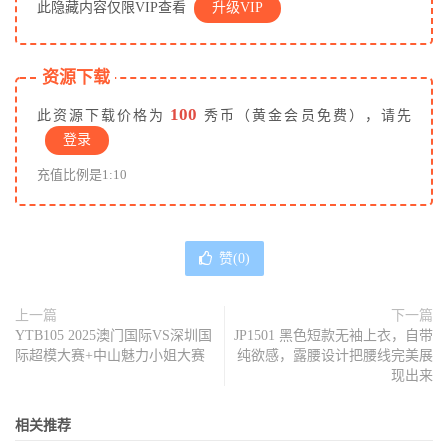
此隐藏内容仅限VIP查看
升级VIP
资源下载
100
此资源下载价格为
秀币（黄金会员免费），请先
登录
充值比例是1:10
赞(
0
)
上一篇
下一篇
YTB105 2025澳门国际VS深圳国
JP1501 黑色短款无袖上衣，自带
际超模大赛+中山魅力小姐大赛
纯欲感，露腰设计把腰线完美展
现出来
相关推荐