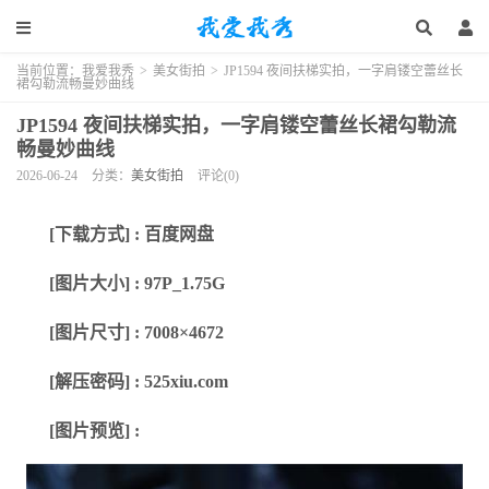
当前位置：
我爱我秀
>
美女街拍
>
JP1594 夜间扶梯实拍，一字肩镂空蕾丝长
裙勾勒流畅曼妙曲线
JP1594 夜间扶梯实拍，一字肩镂空蕾丝长裙勾勒流
畅曼妙曲线
2026-06-24
分类：
美女街拍
评论(0)
[下载方式] : 百度网盘
[图片大小] : 97P_1.75G
[图片尺寸] : 7008×4672
[解压密码] : 525xiu.com
[图片预览] :