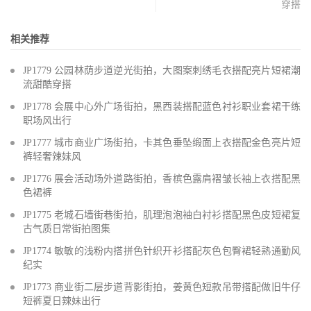
穿搭
相关推荐
JP1779 公园林荫步道逆光街拍，大图案刺绣毛衣搭配亮片短裙潮
流甜酷穿搭
JP1778 会展中心外广场街拍，黑西装搭配蓝色衬衫职业套裙干练
职场风出行
JP1777 城市商业广场街拍，卡其色垂坠缎面上衣搭配金色亮片短
裤轻奢辣妹风
JP1776 展会活动场外道路街拍，香槟色露肩褶皱长袖上衣搭配黑
色裙裤
JP1775 老城石墙街巷街拍，肌理泡泡袖白衬衫搭配黑色皮短裙复
古气质日常街拍图集
JP1774 敏敏的浅粉内搭拼色针织开衫搭配灰色包臀裙轻熟通勤风
纪实
JP1773 商业街二层步道背影街拍，姜黄色短款吊带搭配做旧牛仔
短裤夏日辣妹出行