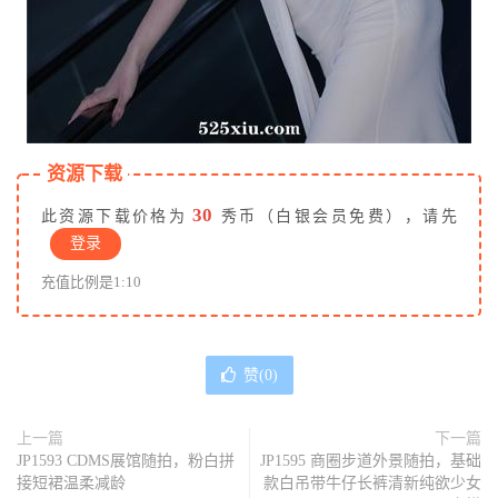
资源下载
30
此资源下载价格为
秀币（白银会员免费），请先
登录
充值比例是1:10
赞(
0
)
上一篇
下一篇
JP1593 CDMS展馆随拍，粉白拼
JP1595 商圈步道外景随拍，基础
接短裙温柔减龄
款白吊带牛仔长裤清新纯欲少女