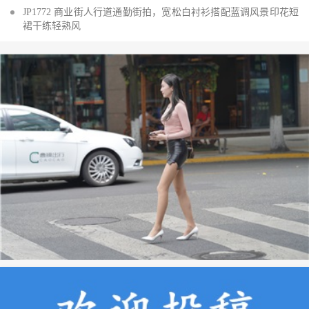
JP1772 商业街人行道通勤街拍，宽松白衬衫搭配蓝调风景印花短
裙干练轻熟风