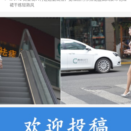
裙干练轻熟风