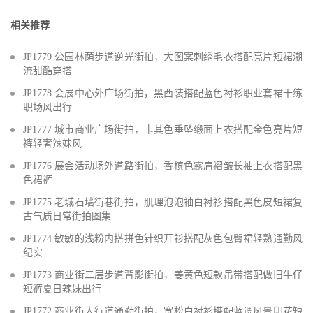
相关推荐
JP1779 公园林荫步道逆光街拍，大图案刺绣毛衣搭配亮片短裙潮
流甜酷穿搭
JP1778 会展中心外广场街拍，黑西装搭配蓝色衬衫职业套裙干练
职场风出行
JP1777 城市商业广场街拍，卡其色垂坠缎面上衣搭配金色亮片短
裤轻奢辣妹风
JP1776 展会活动场外道路街拍，香槟色露肩褶皱长袖上衣搭配黑
色裙裤
JP1775 老城石墙街巷街拍，肌理泡泡袖白衬衫搭配黑色皮短裙复
古气质日常街拍图集
JP1774 敏敏的浅粉内搭拼色针织开衫搭配灰色包臀裙轻熟通勤风
纪实
JP1773 商业街二层步道背影街拍，姜黄色短款吊带搭配做旧牛仔
短裤夏日辣妹出行
JP1772 商业街人行道通勤街拍，宽松白衬衫搭配蓝调风景印花短