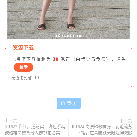
资源下载
30
此资源下载价格为
秀币（白银会员免费），请先
登录
充值比例是1:10
赞(
0
)
上一篇
下一篇
JP1622 临江步道纪实，浅色系纯
JP1624 高腰短款裙身，羽毛流苏
欲短裙高楼背景人像抓拍合集
下摆，拉高腰线无限延伸双腿