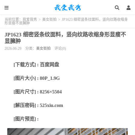
当前位置：
我爱我秀
>
美女街拍
>
JP1623 细密竖条纹面料，竖向纹路收缩身
形显瘦不显臃肿
JP1623 细密竖条纹面料，竖向纹路收缩身形显瘦不
显臃肿
2026-06-29
分类：
美女街拍
评论(0)
[下载方式] : 百度网盘
[图片大小] : 80P_1.9G
[图片尺寸] : 8256×5504
[解压密码] : 525xiu.com
[图片预览] :